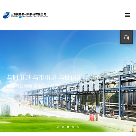
节能环保 捍卫能源
投入-产出-资源综合利用
打造氯乙酸世界第一品牌
与时俱进 与市俱进 与世俱进
精益求精 铸造品质
招标公告
迈向世界价值链高端 打造世界精细化工绿色基地 创造氯乙酸国际
依靠科技创新 发展循环经济
立足新起点 开创新局面
招标详情及投标方式请点击查询（测试）
市场第一品牌