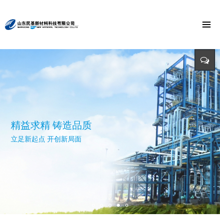
节能环保 捍卫能源
投入-产出-资源综合利用
打造氯乙酸世界第一品牌
与时俱进 与市俱进 与世俱进
精益求精 铸造品质
招标公告
迈向世界价值链高端 打造世界精细化工绿色基地 创造氯乙酸国际
依靠科技创新 发展循环经济
立足新起点 开创新局面
招标详情及投标方式请点击查询（测试）
市场第一品牌