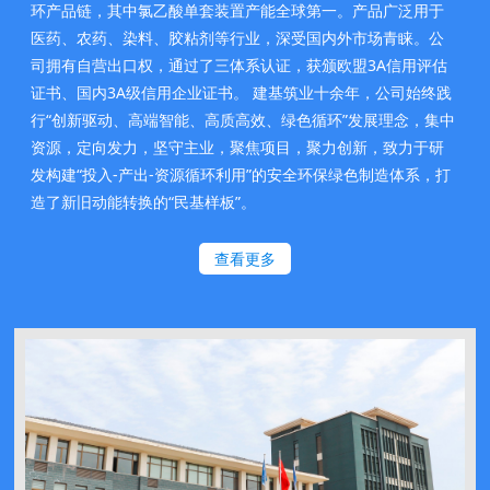
环产品链，其中氯乙酸单套装置产能全球第一。产品广泛用于
医药、农药、染料、胶粘剂等行业，深受国内外市场青睐。公
司拥有自营出口权，通过了三体系认证，获颁欧盟3A信用评估
证书、国内3A级信用企业证书。 建基筑业十余年，公司始终践
行“创新驱动、高端智能、高质高效、绿色循环”发展理念，集中
资源，定向发力，坚守主业，聚焦项目，聚力创新，致力于研
发构建“投入-产出-资源循环利用”的安全环保绿色制造体系，打
造了新旧动能转换的“民基样板”。
查看更多