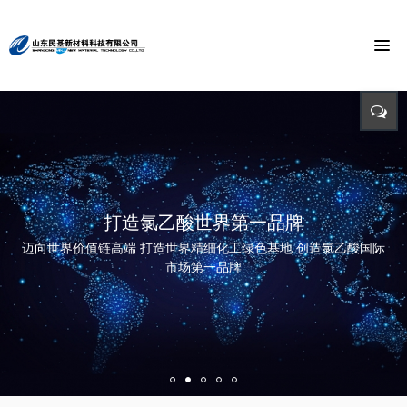
节能环保 捍卫能源
投入-产出-资源综合利用
打造氯乙酸世界第一品牌
与时俱进 与市俱进 与世俱进
精益求精 铸造品质
招标公告
迈向世界价值链高端 打造世界精细化工绿色基地 创造氯乙酸国际
依靠科技创新 发展循环经济
立足新起点 开创新局面
招标详情及投标方式请点击查询（测试）
市场第一品牌