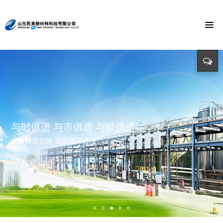
节能环保 捍卫能源
投入-产出-资源综合利用
打造氯乙酸世界第一品牌
与时俱进 与市俱进 与世俱进
精益求精 铸造品质
招标公告
迈向世界价值链高端 打造世界精细化工绿色基地 创造氯乙酸国际
依靠科技创新 发展循环经济
立足新起点 开创新局面
招标详情及投标方式请点击查询（测试）
市场第一品牌