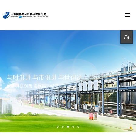
节能环保 捍卫能源
投入-产出-资源综合利用
打造氯乙酸世界第一品牌
与时俱进 与市俱进 与世俱进
精益求精 铸造品质
招标公告
迈向世界价值链高端 打造世界精细化工绿色基地 创造氯乙酸国际
依靠科技创新 发展循环经济
立足新起点 开创新局面
招标详情及投标方式请点击查询（测试）
市场第一品牌