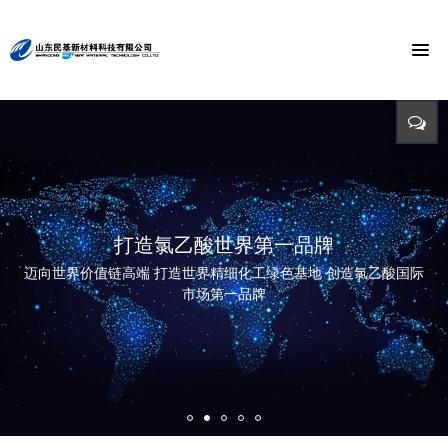
节能环保 捍卫能源
投入-产出-资源综合利用
打造氯乙酸世界第一品牌
与时俱进 与市俱进 与世俱进
精益求精 铸造品质
招标公告
迈向世界价值链高端 打造世界精细化工绿色基地 创造氯乙酸国际
依靠科技创新 发展循环经济
立足新起点 开创新局面
招标详情及投标方式请点击查询（测试）
市场第一品牌