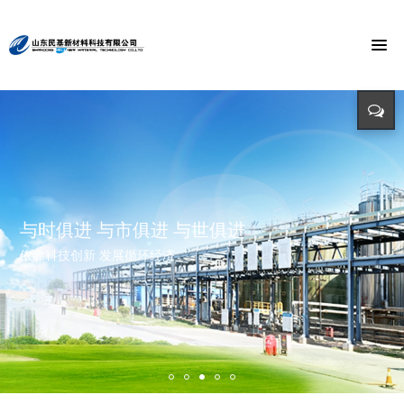
节能环保 捍卫能源
投入-产出-资源综合利用
打造氯乙酸世界第一品牌
与时俱进 与市俱进 与世俱进
精益求精 铸造品质
招标公告
迈向世界价值链高端 打造世界精细化工绿色基地 创造氯乙酸国际
依靠科技创新 发展循环经济
立足新起点 开创新局面
招标详情及投标方式请点击查询（测试）
市场第一品牌