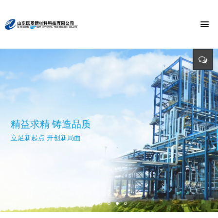
节能环保 捍卫能源
投入-产出-资源综合利用
打造氯乙酸世界第一品牌
与时俱进 与市俱进 与世俱进
精益求精 铸造品质
招标公告
迈向世界价值链高端 打造世界精细化工绿色基地 创造氯乙酸国际
依靠科技创新 发展循环经济
立足新起点 开创新局面
招标详情及投标方式请点击查询（测试）
市场第一品牌