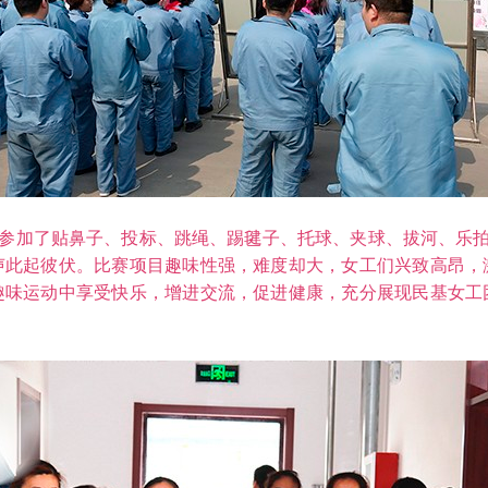
参加了贴鼻子、投标、跳绳、踢毽子、托球、夹球、拔河、乐拍
声此起彼伏。比赛项目趣味性强，难度却大，女工们兴致高昂，
趣味运动中享受快乐，增进交流，促进健康，充分展现民基女工