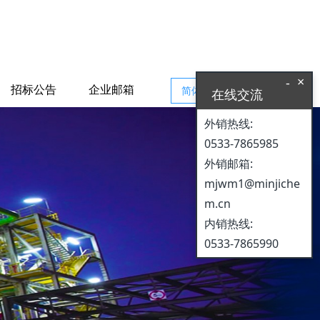
×
-
招标公告
企业邮箱
简体中文
在线交流
外销热线:
0533-7865985
外销邮箱:
mjwm1@minjiche
m.cn
内销热线:
0533-7865990