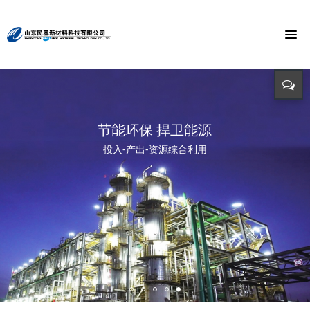
节能环保 捍卫能源
投入-产出-资源综合利用
打造氯乙酸世界第一品牌
与时俱进 与市俱进 与世俱进
精益求精 铸造品质
招标公告
迈向世界价值链高端 打造世界精细化工绿色基地 创造氯乙酸国际
依靠科技创新 发展循环经济
立足新起点 开创新局面
招标详情及投标方式请点击查询（测试）
市场第一品牌