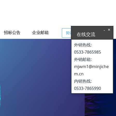
×
-
招标公告
企业邮箱
简体中文
在线交流
外销热线:
0533-7865985
外销邮箱:
mjwm1@minjiche
m.cn
内销热线:
0533-7865990